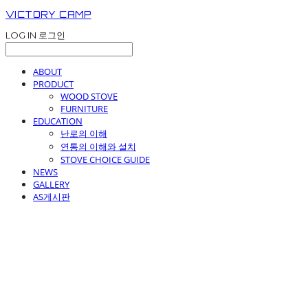
VICTORY CAMP
LOG IN
로그인
ABOUT
PRODUCT
WOOD STOVE
FURNITURE
EDUCATION
난로의 이해
연통의 이해와 설치
STOVE CHOICE GUIDE
NEWS
GALLERY
AS게시판