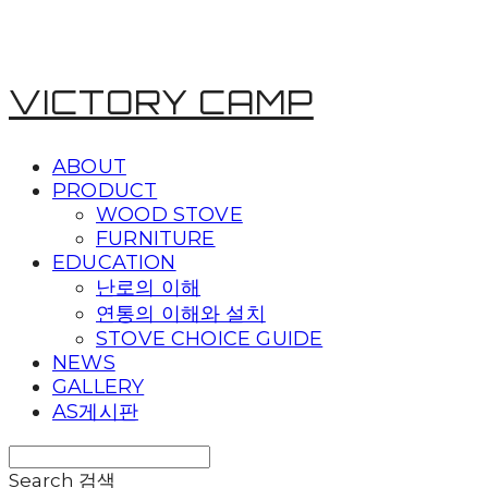
VICTORY CAMP
ABOUT
PRODUCT
WOOD STOVE
FURNITURE
EDUCATION
난로의 이해
연통의 이해와 설치
STOVE CHOICE GUIDE
NEWS
GALLERY
AS게시판
Search
검색