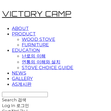
VICTORY CAMP
ABOUT
PRODUCT
WOOD STOVE
FURNITURE
EDUCATION
난로의 이해
연통의 이해와 설치
STOVE CHOICE GUIDE
NEWS
GALLERY
AS게시판
Search
검색
Log In
로그인