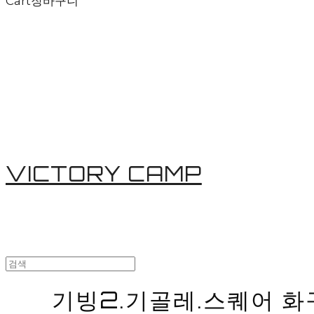
Cart
장바구니
VICTORY CAMP
기빙2.기골레.스퀘어 화