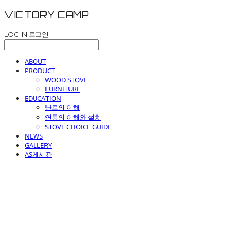
VICTORY CAMP
LOG IN
로그인
ABOUT
PRODUCT
WOOD STOVE
FURNITURE
EDUCATION
난로의 이해
연통의 이해와 설치
STOVE CHOICE GUIDE
NEWS
GALLERY
AS게시판